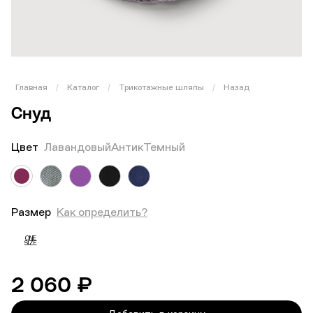
Главная
/
Каталог
/
Трикотажные шляпы
/
Назад
Снуд
Цвет
ЛавандовыйАнтикТемный
Размер
Как определить?
ONE
SIZE
2 060 ₽